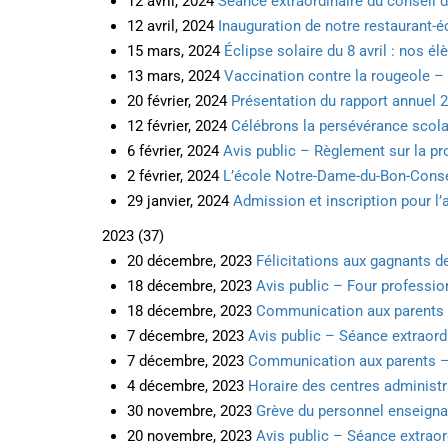
12 avril, 2024
Séance extraordinaire du conseil d
12 avril, 2024
Inauguration de notre restaurant-é
15 mars, 2024
Éclipse solaire du 8 avril : nos é
13 mars, 2024
Vaccination contre la rougeole 
20 février, 2024
Présentation du rapport annuel 
12 février, 2024
Célébrons la persévérance scolai
6 février, 2024
Avis public – Règlement sur la pr
2 février, 2024
L’école Notre-Dame-du-Bon-Conseil
29 janvier, 2024
Admission et inscription pour l
2023
(
37
)
20 décembre, 2023
Félicitations aux gagnants d
18 décembre, 2023
Avis public – Four professio
18 décembre, 2023
Communication aux parents –
7 décembre, 2023
Avis public – Séance extraord
7 décembre, 2023
Communication aux parents – 
4 décembre, 2023
Horaire des centres administra
30 novembre, 2023
Grève du personnel enseigna
20 novembre, 2023
Avis public – Séance extraor