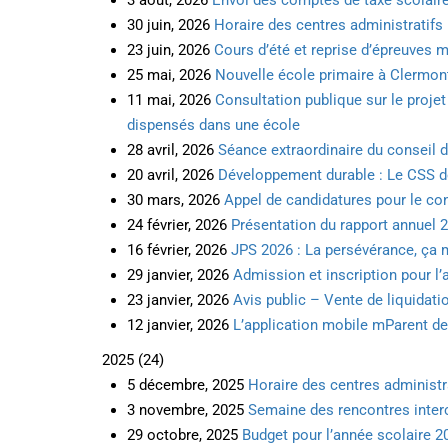
3 août, 2026
Envoi des comptes de taxe scolair
30 juin, 2026
Horaire des centres administratif
23 juin, 2026
Cours d’été et reprise d’épreuves m
25 mai, 2026
Nouvelle école primaire à Clermont
11 mai, 2026
Consultation publique sur le projet
dispensés dans une école
28 avril, 2026
Séance extraordinaire du conseil d’
20 avril, 2026
Développement durable : Le CSS de
30 mars, 2026
Appel de candidatures pour le con
24 février, 2026
Présentation du rapport annuel 
16 février, 2026
JPS 2026 : La persévérance, ça 
29 janvier, 2026
Admission et inscription pour l
23 janvier, 2026
Avis public – Vente de liquidatio
12 janvier, 2026
L’application mobile mParent de
2025
(
24
)
5 décembre, 2025
Horaire des centres administr
3 novembre, 2025
Semaine des rencontres intercul
29 octobre, 2025
Budget pour l’année scolaire 2