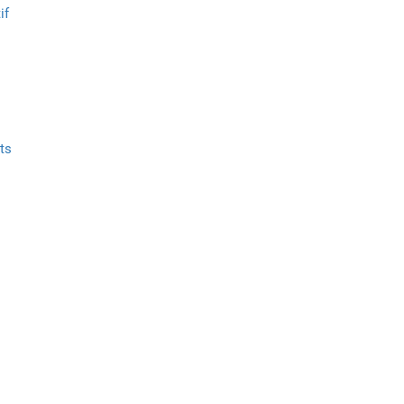
if
ts