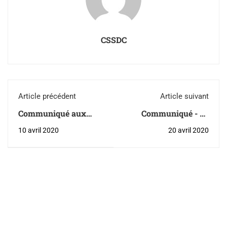
CSSDC
Article précédent
Article suivant
Communiqué aux
Communiqué - La
parents - Maintien
Commission scolaire
10 avril 2020
20 avril 2020
des acquis scolaires et
de Charlevoix
soutien aux élèves
souligne la Semaine
du personnel de
soutien administratif
2020