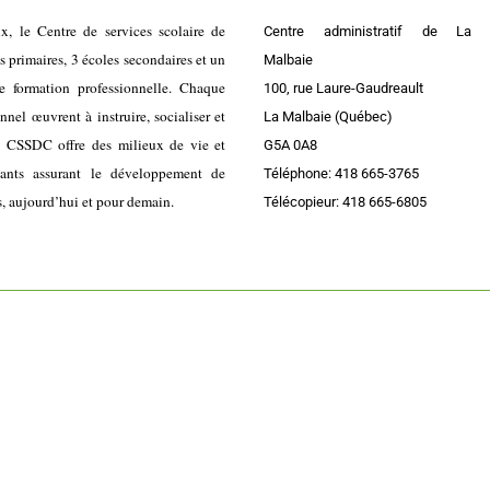
ix, le Centre de services scolaire de
Centre administratif de La
primaires, 3 écoles secondaires et un
Malbaie
e formation professionnelle. Chaque
100, rue Laure-Gaudreault
el œuvrent à instruire, socialiser et
La Malbaie (Québec)
e CSSDC offre des milieux de vie et
G5A 0A8
lants assurant le développement de
Téléphone: 418 665-3765
s, aujourd’hui et pour demain.
Télécopieur: 418 665-6805
Accessibilité
|
Plan du site
|
Politique administrative de confidentialité