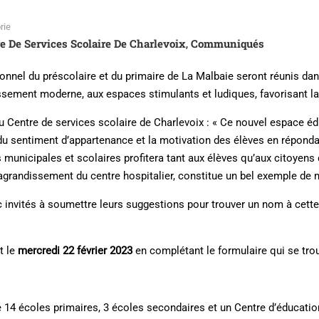
rie
e De Services Scolaire De Charlevoix
Communiqués
,
rsonnel du préscolaire et du primaire de La Malbaie seront réunis da
ement moderne, aux espaces stimulants et ludiques, favorisant la co
 Centre de services scolaire de Charlevoix : « Ce nouvel espace édu
n du sentiment d’appartenance et la motivation des élèves en répond
es municipales et scolaires profitera tant aux élèves qu’aux citoyen
l’agrandissement du centre hospitalier, constitue un bel exemple de
c invités à soumettre leurs suggestions pour trouver un nom à cett
t le
mercredi 22 février 2023
en complétant le formulaire qui se tr
e 14 écoles primaires, 3 écoles secondaires et un Centre d’éducatio