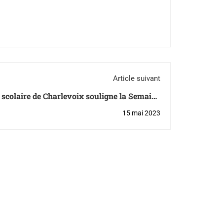
Article suivant
s scolaire de Charlevoix souligne la Semaine
olaire et la Semaine québécoise des familles
15 mai 2023