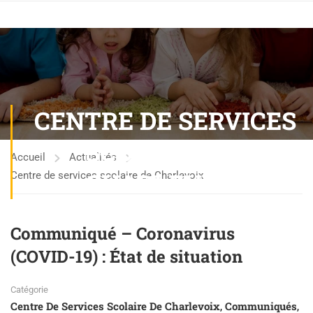
CENTRE DE SERVICES
SCOLAIRE DE
Accueil
Actualités
CHARLEVOIX
Centre de services scolaire de Charlevoix
Communiqué – Coronavirus
(COVID-19) : État de situation
Catégorie
Centre De Services Scolaire De Charlevoix
Communiqués
,
,