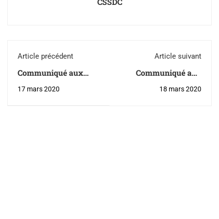
CSSDC
Article précédent
Article suivant
Communiqué aux
Communiqué aux
parents - Services de
parents - Mise à jour
17 mars 2020
18 mars 2020
garde d'urgence en
des services
milieu scolaire
essentiels