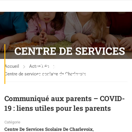
CENTRE DE SERVICES
SCOLAIRE DE
Accueil
Actualités
CHARLEVOIX
Centre de services scolaire de Charlevoix
Communiqué aux parents – COVID-
19 : liens utiles pour les parents
Catégorie
Centre De Services Scolaire De Charlevoix
,