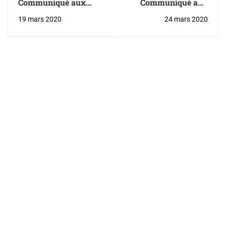
Communiqué aux
Communiqué aux
parents - Mise à jour
parents - COVID-19 -
19 mars 2020
24 mars 2020
des services
Prolongation de la
essentiels
fermeture des écoles