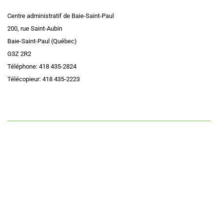
Centre administratif de Baie-Saint-Paul
200, rue Saint-Aubin
Baie-Saint-Paul (Québec)
G3Z 2R2
Téléphone: 418 435-2824
Télécopieur: 418 435-2223
Accessibilité
|
Plan du site
|
Politique administrative de confidentialité