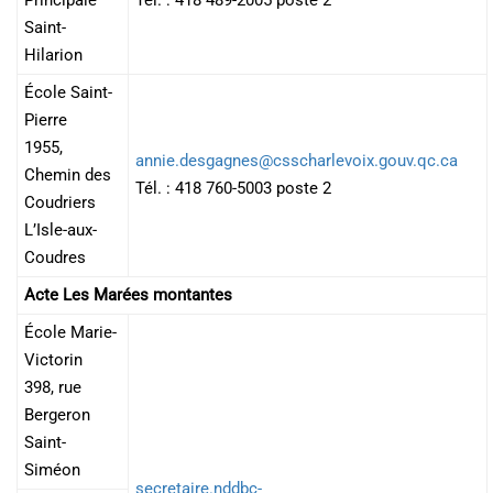
Principale
Tél. : 418 489-2005 poste 2
Saint-
Hilarion
École Saint-
Pierre
1955,
annie.desgagnes@csscharlevoix.gouv.qc.ca
Chemin des
Tél. : 418 760-5003 poste 2
Coudriers
L’Isle-aux-
Coudres
Acte Les Marées montantes
École Marie-
Victorin
398, rue
Bergeron
Saint-
Siméon
secretaire.nddbc-