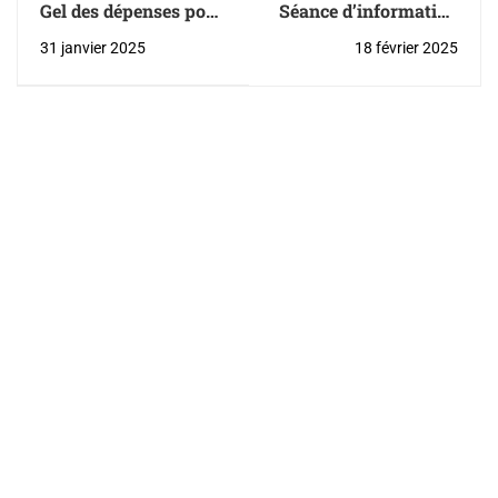
Gel des dépenses pour
Séance d’information
l’année en cours
: banque de relève en
31 janvier 2025
18 février 2025
direction et direction
adjointe
d’établissement
scolaire