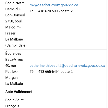
École Notre-
mv@csscharlevoix.gouv.qc.ca
Dame-du-
Tél. : 418 620-5006 poste 2
Bon-Conseil
2750, boul.
Malcolm-
Fraser
La Malbaie
(Saint-Fidèle)
École des
Eaux-Vives
40, rue
catherine.thibeault2@csscharlevoix.gouv.qc.ca
Patrick-
Tél. : 418 665-6494 poste 2
Morgan
La Malbaie
Acte Valléemont
École Saint-
François