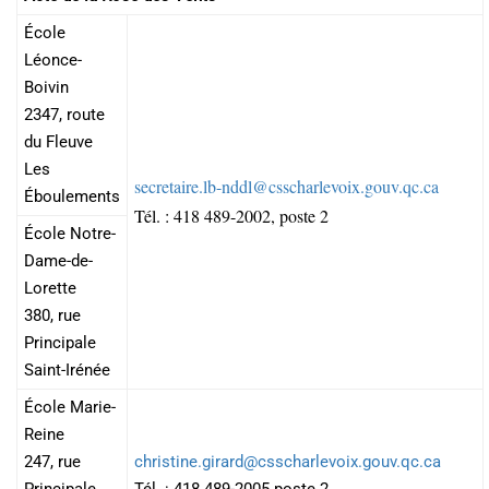
École
Léonce-
Boivin
2347, route
du Fleuve
Les
secretaire.lb-nddl@csscharlevoix.gouv.qc.ca
Éboulements
Tél. : 418 489-2002, poste 2
École Notre-
Dame-de-
Lorette
380, rue
Principale
Saint-Irénée
École Marie-
Reine
247, rue
christine.girard@csscharlevoix.gouv.qc.ca