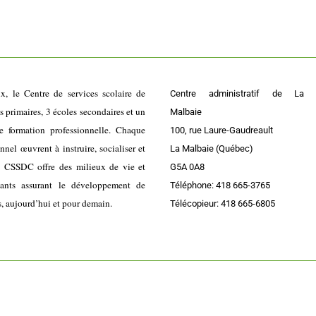
ix, le Centre de services scolaire de
Centre administratif de La
primaires, 3 écoles secondaires et un
Malbaie
e formation professionnelle. Chaque
100, rue Laure-Gaudreault
el œuvrent à instruire, socialiser et
La Malbaie (Québec)
e CSSDC offre des milieux de vie et
G5A 0A8
lants assurant le développement de
Téléphone: 418 665-3765
s, aujourd’hui et pour demain.
Télécopieur: 418 665-6805
Accessibilité
|
Plan du site
|
Politique administrative de confidentialité