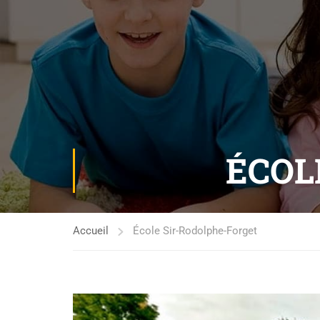
ÉCOL
Accueil
École Sir-Rodolphe-Forget