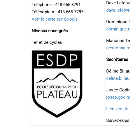
Dave Lefebvr
Téléphone : 418 665-3791
dave.lefebv
Télécopieur : 418 665-7787
Voir la carte sur Google
Dominique R
dominique.r
Niveaux enseignés
Marianne Tr
1er et 2e cycles
gestionnair
Secrétaires
Céline Billa
celine.bill
Josée Godin
josee.godin
Lien vers le 
Suivez-nous