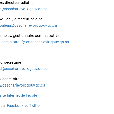
e, directeur adjoint
re@csscharlevoix.gouv.qc.ca
ouleau, directeur adjoint
ouleau@csscharlevoix.gouv.qc.ca
emblay, gestionnaire administrative
e.administratif@csscharlevoix.gouv.qc.ca
ud, secrétaire
aud@csscharlevoix.gouv.qc.ca
, secrétaire
@csscharlevoix.gouv.qc.ca
site Internet de l’école
 sur
Facebook
et
Twitter