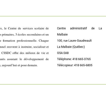
ix, le Centre de services scolaire de
Centre administratif de La
primaires, 3 écoles secondaires et un
Malbaie
e formation professionnelle. Chaque
100, rue Laure-Gaudreault
el œuvrent à instruire, socialiser et
La Malbaie (Québec)
e CSSDC offre des milieux de vie et
G5A 0A8
lants assurant le développement de
Téléphone: 418 665-3765
s, aujourd’hui et pour demain.
Télécopieur: 418 665-6805
Accessibilité
|
Plan du site
|
Politique administrative de confidentialité