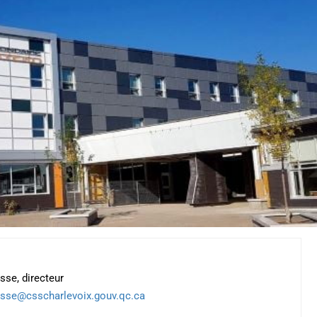
sse, directeur
sse@csscharlevoix.gouv.qc.ca